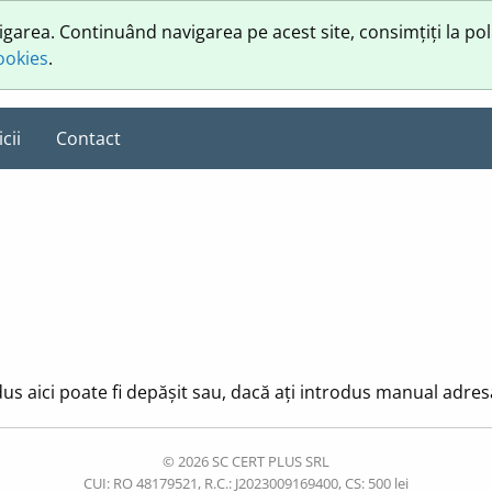
vigarea. Continuând navigarea pe acest site, consimțiți la pol
cookies
.
cii
Contact
us aici poate fi depășit sau, dacă ați introdus manual adresa, 
© 2026 SC CERT PLUS SRL
CUI: RO 48179521, R.C.: J2023009169400, CS: 500 lei