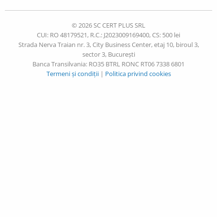
© 2026 SC CERT PLUS SRL
CUI: RO 48179521, R.C.: J2023009169400, CS: 500 lei
Strada Nerva Traian nr. 3, City Business Center, etaj 10, biroul 3,
sector 3, București
Banca Transilvania: RO35 BTRL RONC RT06 7338 6801
Termeni și condiții
|
Politica privind cookies