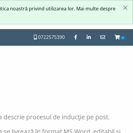
×
itica noastră privind utilizarea lor. Mai multe despre
0722575390
0
 descrie procesul de inducţie pe post.
se livrează în format MS Word, editabil şi