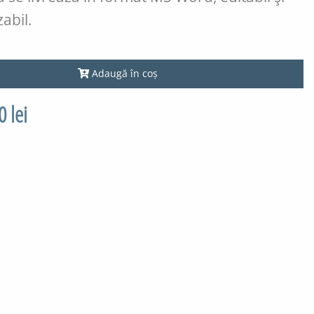
abil.
Adaugă în coș
0 lei