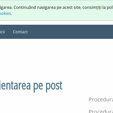
vigarea. Continuând navigarea pe acest site, consimțiți la pol
cookies
.
cii
Contact
ientarea pe post
Procedura
Procedura 