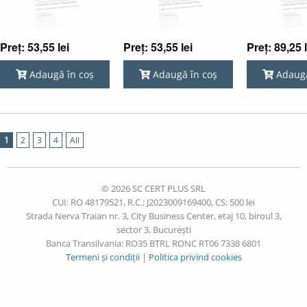
Preț: 53,55 lei
Preț: 53,55 lei
Preț: 89,25 l
Adaugă în coș
Adaugă în coș
Adaugă
1
2
3
4
All
© 2026 SC CERT PLUS SRL
CUI: RO 48179521, R.C.: J2023009169400, CS: 500 lei
Strada Nerva Traian nr. 3, City Business Center, etaj 10, biroul 3,
sector 3, București
Banca Transilvania: RO35 BTRL RONC RT06 7338 6801
Termeni și condiții
|
Politica privind cookies