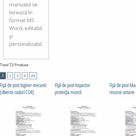
manualul se
livrează în
format MS
Word, editabil
şi
personalizabil.
Total 73 Produse
1
2
3
4
All
Fişă de post Inginer mecanic
Fişă de post Inspector
Fişă de post M
(diverse coduri COR)
protecţia muncii
resurse umane