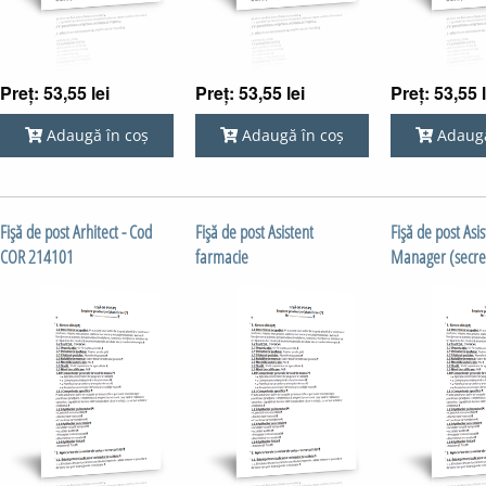
Preț: 53,55 lei
Preț: 53,55 lei
Preț: 53,55 l
Adaugă în coș
Adaugă în coș
Adaugă
Fişă de post Arhitect - Cod
Fişă de post Asistent
Fişă de post Asi
COR 214101
farmacie
Manager (secre