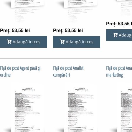
Preț: 53,55 l
Preț: 53,55 lei
Preț: 53,55 lei
Adaugă
Adaugă în coș
Adaugă în coș
Fişă de post Agent pază şi
Fişă de post Analist
Fişă de post Anal
ordine
cumpărări
marketing