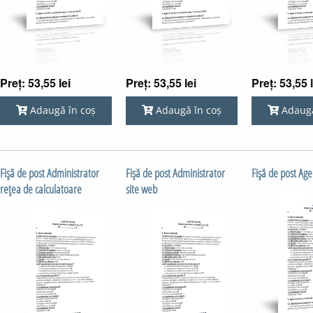
Preț: 53,55 lei
Preț: 53,55 lei
Preț: 53,55 l
Adaugă în coș
Adaugă în coș
Adaugă
Fişă de post Administrator
Fişă de post Administrator
Fişă de post Age
reţea de calculatoare
site web