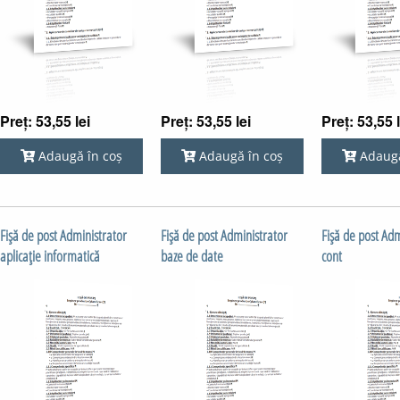
Preț: 53,55 lei
Preț: 53,55 lei
Preț: 53,55 l
Adaugă în coș
Adaugă în coș
Adaugă
Fişă de post Administrator
Fişă de post Administrator
Fişă de post Adm
aplicaţie informatică
baze de date
cont