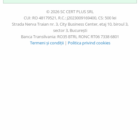
© 2026 SC CERT PLUS SRL
CUI: RO 48179521, R.C.: J2023009169400, CS: 500 lei
Strada Nerva Traian nr. 3, City Business Center, etaj 10, biroul 3,
sector 3, București
Banca Transilvania: RO35 BTRL RONC RT06 7338 6801
Termeni și condiții
|
Politica privind cookies