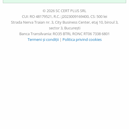
© 2026 SC CERT PLUS SRL
CUI: RO 48179521, R.C.: J2023009169400, CS: 500 lei
Strada Nerva Traian nr. 3, City Business Center, etaj 10, biroul 3,
sector 3, București
Banca Transilvania: RO35 BTRL RONC RT06 7338 6801
Termeni și condiții
|
Politica privind cookies