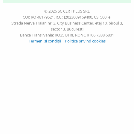
© 2026 SC CERT PLUS SRL
CUI: RO 48179521, R.C.: J2023009169400, CS: 500 lei
Strada Nerva Traian nr. 3, City Business Center, etaj 10, biroul 3,
sector 3, București
Banca Transilvania: RO35 BTRL RONC RT06 7338 6801
Termeni și condiții
|
Politica privind cookies