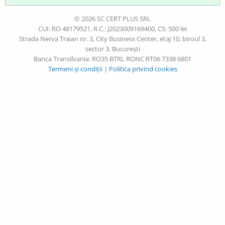
© 2026 SC CERT PLUS SRL
CUI: RO 48179521, R.C.: J2023009169400, CS: 500 lei
Strada Nerva Traian nr. 3, City Business Center, etaj 10, biroul 3,
sector 3, București
Banca Transilvania: RO35 BTRL RONC RT06 7338 6801
Termeni și condiții
|
Politica privind cookies