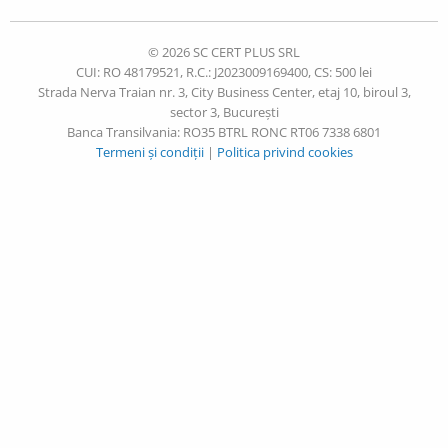
© 2026 SC CERT PLUS SRL
CUI: RO 48179521, R.C.: J2023009169400, CS: 500 lei
Strada Nerva Traian nr. 3, City Business Center, etaj 10, biroul 3,
sector 3, București
Banca Transilvania: RO35 BTRL RONC RT06 7338 6801
Termeni și condiții
|
Politica privind cookies