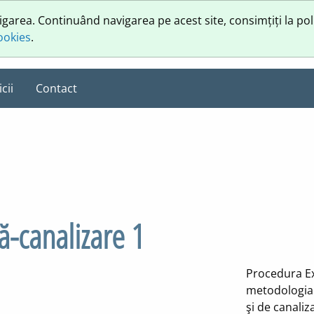
vigarea. Continuând navigarea pe acest site, consimțiți la pol
cookies
.
cii
Contact
ă-canalizare 1
Procedura Ex
metodologia 
şi de canaliz