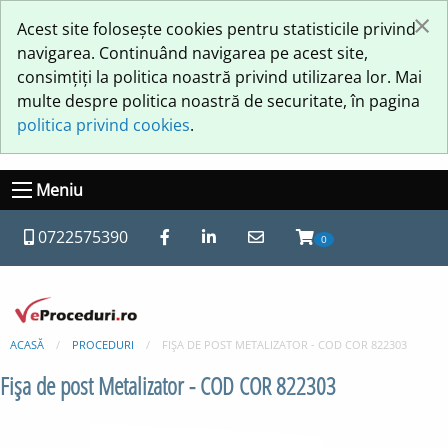
×
Acest site folosește cookies pentru statisticile privind
navigarea. Continuând navigarea pe acest site,
consimțiți la politica noastră privind utilizarea lor. Mai
multe despre politica noastră de securitate, în pagina
politica privind cookies
.
Meniu
0722575390
0
ACASĂ
PROCEDURI
FIŞA DE POST METALIZATOR - COD COR 822303
Fişa de post Metalizator - COD COR 822303