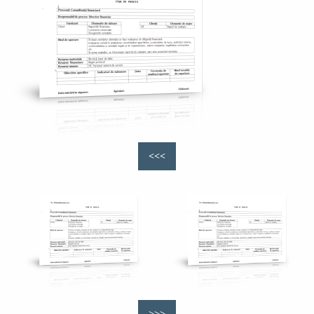
<<<
>>>