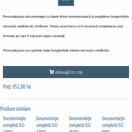
Personalizarea documentaţiei cu datele firmei dumneavoastră şi pregătirea înregistrărilor
necesare auditului de certificare. Pentru acest lucru va fi necesară completarea unui
formular pe care îl veţi primi după comandă.
Personalizarea va cuprinde toate înregistrările minime necesare certificării.
Adaugă în coș
Preț: 952,00 lei
Produse similare
Documentaţie
Documentaţie
Documentaţie
Documentaţie
completă ISO
completă ISO
completă ISO
completă ISO
14001
27001
45001
9001