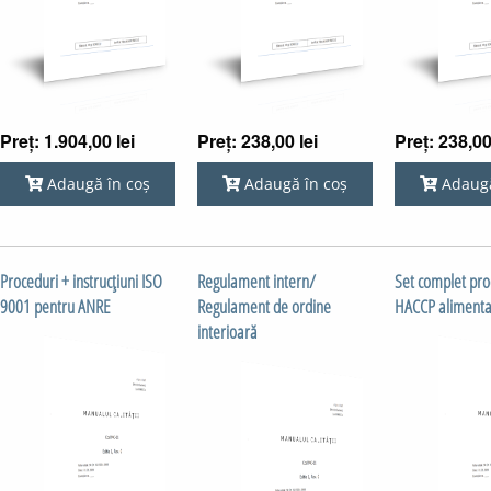
Preț: 1.904,00 lei
Preț: 238,00 lei
Preț: 238,00
Adaugă în coș
Adaugă în coș
Adaugă
Proceduri + instrucţiuni ISO
Regulament intern/
Set complet pro
9001 pentru ANRE
Regulament de ordine
HACCP alimentaţ
interioară