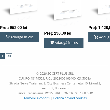
Preț: 952,00 lei
Preț: 1.428,
Preț: 238,00 lei
Adaugă în coș
Adaugă
Adaugă în coș
1
All
© 2026 SC CERT PLUS SRL
CUI: RO 48179521, R.C.: J2023009169400, CS: 500 lei
Strada Nerva Traian nr. 3, City Business Center, etaj 10, biroul 3,
sector 3, București
Banca Transilvania: RO35 BTRL RONC RT06 7338 6801
Termeni și condiții
|
Politica privind cookies