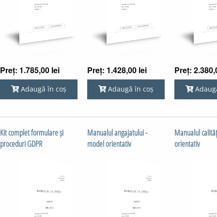
Preț: 1.785,00 lei
Preț: 1.428,00 lei
Preț: 2.380,
Adaugă în coș
Adaugă în coș
Adaugă
Kit complet formulare și
Manualul angajatului -
Manualul calităţ
proceduri GDPR
model orientativ
orientativ